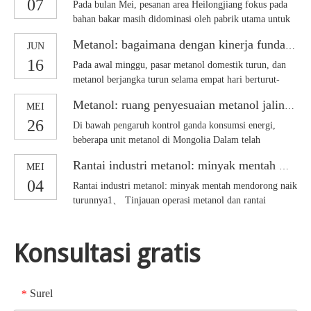
07
turun.Kontrak berjangka minyak mentah NYMEX 07
Pada bulan Mei, pesanan area Heilongjiang fokus pada
70,17 turun $1,12/barel, atau 1.
bahan bakar masih didominasi oleh pabrik utama untuk
beralih ke muatan bahan bakar maksimum, dapat
Metanol: bagaimana dengan kinerja fundamental dari futures yang jatuh berturut-turut?
JUN
dimakan untuk mempertahankan tingkat operasi yang
16
rendah, kontrak pengiriman untuk pesanan besar.May
Pada awal minggu, pasar metanol domestik turun, dan
Day setelah kembalinya hari raya, harga bahan baku
metanol berjangka turun selama empat hari berturut-
jagung terus terombang-ambing tipis
turut, hampir 300 poin lebih rendah dari level tertinggi
Metanol: ruang penyesuaian metanol jalinan udara multi atau terbatas
MEI
sebelumnya.Batubara termal di pelabuhan Bohai Rim
26
terus menumpuk, beberapa pelabuhan berada di bawah
Di bawah pengaruh kontrol ganda konsumsi energi,
tekanan besar untuk mengeruk pelabuhan, dan pedagang
beberapa unit metanol di Mongolia Dalam telah
lebih
dikurangi atau dimatikan, sementara unit kepala gas
Rantai industri metanol: minyak mentah mendorong naik turunnya
MEI
Sichuan SVW dan Lutianhua barat daya juga telah
04
dikurangi dalam operasi karena dampak dari gas yang
Rantai industri metanol: minyak mentah mendorong naik
terbatas.Selain itu, beberapa inspeksi musim semi
turunnya1、 Tinjauan operasi metanol dan rantai
industri hilir bulan laluPada bulan Maret 2022, indeks
harga metanol dan rantai industri hilir naik atau turun
Konsultasi gratis
lebih sedikit.Pada 31 Maret, indeks harga rantai industri
metanol ditutup
Surel
*