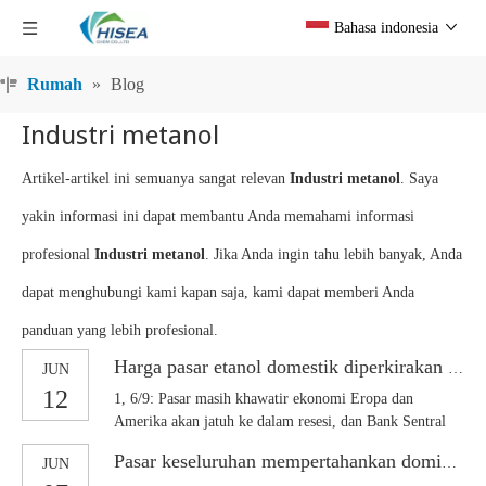
Bahasa indonesia
Rumah
»
Blog
Industri metanol
Artikel-artikel ini semuanya sangat relevan
Industri metanol
. Saya
yakin informasi ini dapat membantu Anda memahami informasi
profesional
Industri metanol
. Jika Anda ingin tahu lebih banyak, Anda
dapat menghubungi kami kapan saja, kami dapat memberi Anda
panduan yang lebih profesional.
Harga pasar etanol domestik diperkirakan akan melemah pada minggu ini
JUN
12
1, 6/9: Pasar masih khawatir ekonomi Eropa dan
Amerika akan jatuh ke dalam resesi, dan Bank Sentral
Eropa mengatakan tidak akan berhenti menaikkan suku
Pasar keseluruhan mempertahankan dominasi pembelian just-in-time
JUN
bunga dalam jangka pendek, harga minyak internasional