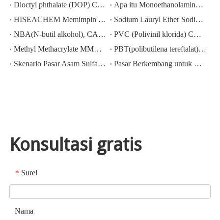
Dioctyl phthalate (DOP) CAS NO.:117-81-7
Apa itu Monoethanolamine (MEA)?
HISEACHEM Memimpin Jalan: Kesuksesan Terbaru dalam Mengekspor Asam Asetat, Asam Oksalat, Asam Sulfat, Asam Nitrat, Soda Caustic, Alkali Cair, dan Sodium Metabisulfite dari Tiongkok
Sodium Lauryl Ether Sodium Lauryl Ether Sulphate(sles70%/aes 70%) CAS NO.: 68585-34-2sles70%/aes 70%) CAS NO.: 68585-34-2
NBA(N-butil alkohol), CAS NO.:71-36-3, Pengetahuan industri
PVC (Polivinil klorida) CAS NO.:9002-86-2
Methyl Methacrylate MMA CAS 80-62-6 Harga Turun Berat
PBT(polibutilena tereftalat) CAS NO.26062-94-2
Skenario Pasar Asam Sulfat Terkini di Cina: Peninjauan Setahun
Pasar Berkembang untuk Ekspor Kalium Hidroksida, Natrium Hidroksida, dan Hidrogen Peroksida dari Tiongkok: Tinjauan Tahun Lalu
Konsultasi gratis
Surel
*
Nama