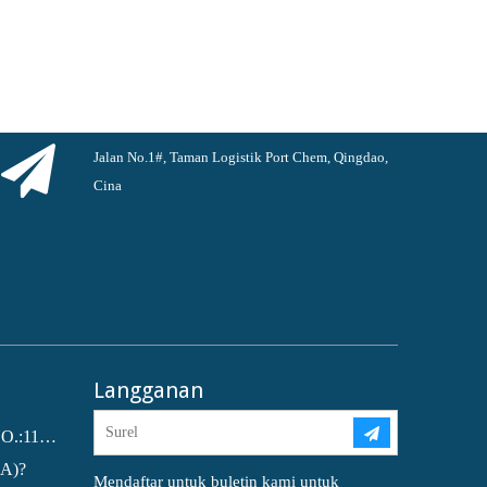
Jalan No.1#, Taman Logistik Port Chem, Qingdao,
Cina
Langganan
Dioctyl phthalate (DOP) CAS NO.:117-81-7
EA)?
Mendaftar untuk buletin kami untuk