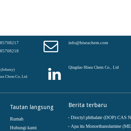
-85708217
info@hiseachem.com
-85708218
Qingdao Hisea Chem Co., Ltd
 (Johnny)
ea Chem Co, Ltd.
Berita terbaru
Tautan langsung
Rumah
Apa itu Monoethanolamine (M
Hubungi kami