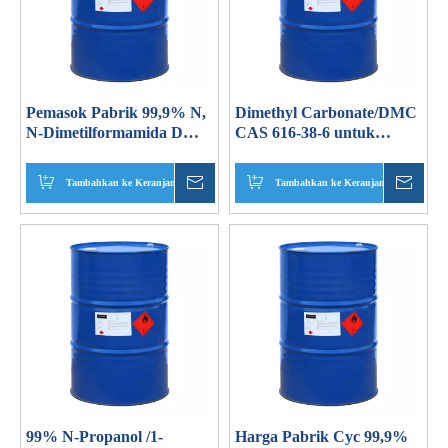
Pemasok Pabrik 99,9% N,
Dimethyl Carbonate/DMC
N-Dimetilformamida DMF
CAS 616-38-6 untuk
CAS 68-12-2
Pelapis, Perekat, dan
Bahan Pembersih
Tambahkan ke Keranjang
Menanyakan
Tambahkan ke Keranjang
Mena
99% N-Propanol /1-
Harga Pabrik Cyc 99,9%