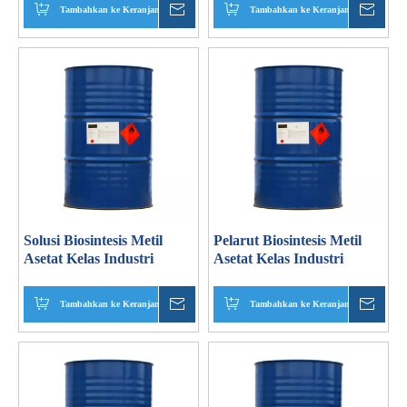
Tambahkan ke Keranjang
Menanyakan
Tambahkan ke Keranjang
Mena
Solusi Biosintesis Metil
Pelarut Biosintesis Metil
Asetat Kelas Industri
Asetat Kelas Industri
Tambahkan ke Keranjang
Menanyakan
Tambahkan ke Keranjang
Mena