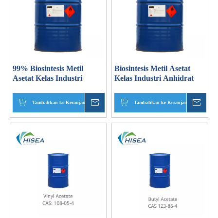
99% Biosintesis Metil
Biosintesis Metil Asetat
Asetat Kelas Industri
Kelas Industri Anhidrat
Tambahkan ke Keranjang
Menanyakan
Tambahkan ke Keranjang
Mena