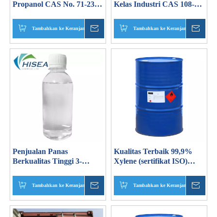
Propanol CAS No. 71-23-8
Kelas Industri CAS 108-94-
Kode HS 29051210
1 Cyclohexanone
Tambahkan ke Keranjang
Menanyakan
Tambahkan ke Keranjang
Mena
Penjualan Panas
Kualitas Terbaik 99,9%
Berkualitas Tinggi 3-
Xylene (sertifikat ISO)
Chloro-1, 2-Propanediol
CAS No.: 1330-20-7
CAS 96-24-2
Tambahkan ke Keranjang
Menanyakan
Tambahkan ke Keranjang
Mena