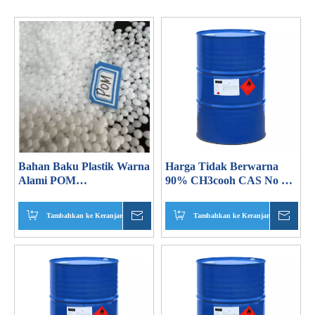
Bahan Baku Plastik Warna
Harga Tidak Berwarna
Alami POM
90% CH3cooh CAS No 64-
Polyacetal/Polyformaldehyde
19-7 Asam Asetat Kelas
Industri
Tambahkan ke Keranjang
Menanyakan
Tambahkan ke Keranjang
Mena