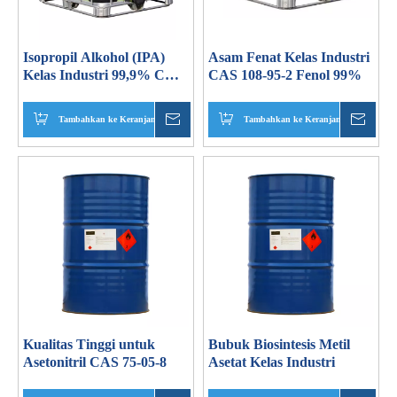
Isopropil Alkohol (IPA)
Asam Fenat Kelas Industri
Kelas Industri 99,9% CAS
CAS 108-95-2 Fenol 99%
67-63-0
Tambahkan ke Keranjang
Menanyakan
Tambahkan ke Keranjang
Mena
Kualitas Tinggi untuk
Bubuk Biosintesis Metil
Asetonitril CAS 75-05-8
Asetat Kelas Industri