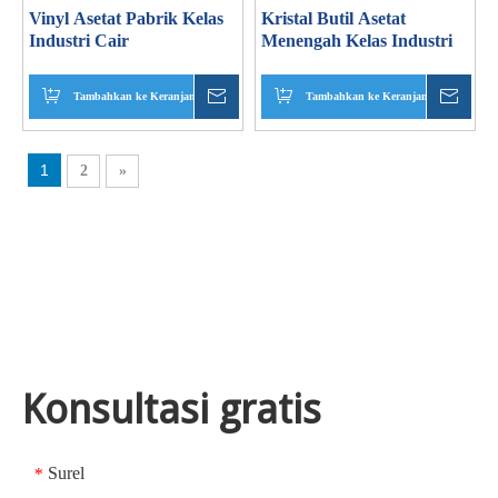
Vinyl Asetat Pabrik Kelas
Kristal Butil Asetat
Industri Cair
Menengah Kelas Industri
Tambahkan ke Keranjang
Menanyakan
Tambahkan ke Keranjang
Mena
1
2
»
Konsultasi gratis
Surel
*