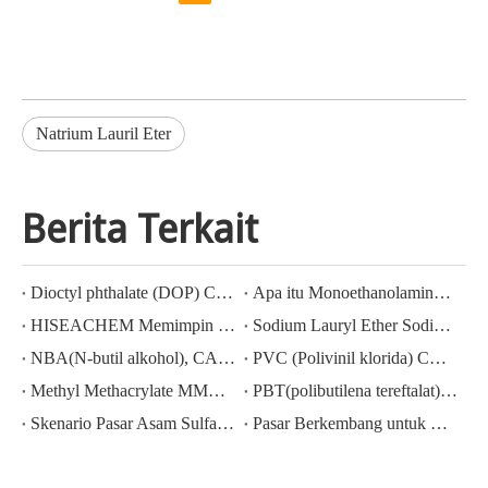
Natrium Lauril Eter
Berita Terkait
Dioctyl phthalate (DOP) CAS NO.:117-81-7
Apa itu Monoethanolamine (MEA)?
HISEACHEM Memimpin Jalan: Kesuksesan Terbaru dalam Mengekspor Asam Asetat, Asam Oksalat, Asam Sulfat, Asam Nitrat, Soda Caustic, Alkali Cair, dan Sodium Metabisulfite dari Tiongkok
Sodium Lauryl Ether Sodium Lauryl Ether Sulphate(sles70%/aes 70%) CAS NO.: 68585-34-2sles70%/aes 70%) CAS NO.: 68585-34-2
NBA(N-butil alkohol), CAS NO.:71-36-3, Pengetahuan industri
PVC (Polivinil klorida) CAS NO.:9002-86-2
Methyl Methacrylate MMA CAS 80-62-6 Harga Turun Berat
PBT(polibutilena tereftalat) CAS NO.26062-94-2
Skenario Pasar Asam Sulfat Terkini di Cina: Peninjauan Setahun
Pasar Berkembang untuk Ekspor Kalium Hidroksida, Natrium Hidroksida, dan Hidrogen Peroksida dari Tiongkok: Tinjauan Tahun Lalu