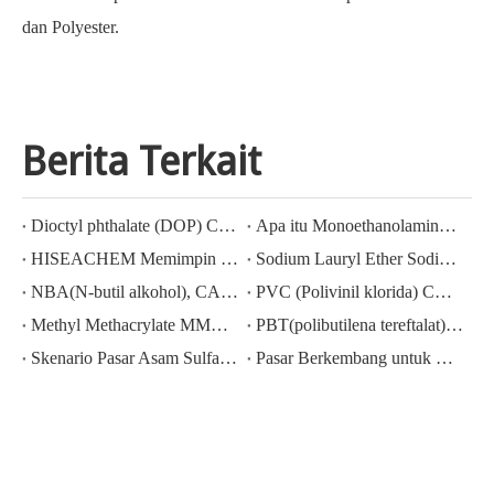
dan Polyester.
Berita Terkait
Dioctyl phthalate (DOP) CAS NO.:117-81-7
Apa itu Monoethanolamine (MEA)?
HISEACHEM Memimpin Jalan: Kesuksesan Terbaru dalam Mengekspor Asam Asetat, Asam Oksalat, Asam Sulfat, Asam Nitrat, Soda Caustic, Alkali Cair, dan Sodium Metabisulfite dari Tiongkok
Sodium Lauryl Ether Sodium Lauryl Ether Sulphate(sles70%/aes 70%) CAS NO.: 68585-34-2sles70%/aes 70%) CAS NO.: 68585-34-2
NBA(N-butil alkohol), CAS NO.:71-36-3, Pengetahuan industri
PVC (Polivinil klorida) CAS NO.:9002-86-2
Methyl Methacrylate MMA CAS 80-62-6 Harga Turun Berat
PBT(polibutilena tereftalat) CAS NO.26062-94-2
Skenario Pasar Asam Sulfat Terkini di Cina: Peninjauan Setahun
Pasar Berkembang untuk Ekspor Kalium Hidroksida, Natrium Hidroksida, dan Hidrogen Peroksida dari Tiongkok: Tinjauan Tahun Lalu