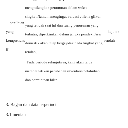
menghilangkan penurunan dalam waktu
singkat.Namun, mengingat valuasi etilena glikol
penilaian
yang rendah saat ini dan ruang penurunan yang
yang
kejutan
terbatas, diperkirakan dalam jangka pendek
Pasar
komprehens
rendah
domestik akan tetap bergejolak pada tingkat yang
if
rendah,
Pada periode selanjutnya, kami akan terus
memperhatikan perubahan inventaris pelabuhan
dan permintaan hilir.
3.
Bagan dan data terperinci
3.1
mentah