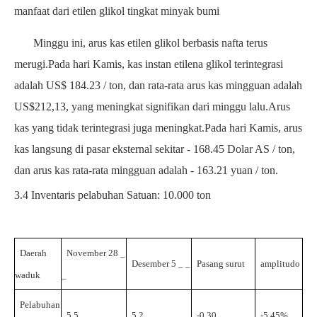
manfaat dari etilen glikol tingkat minyak bumi
Minggu ini, arus kas etilen glikol berbasis nafta terus
merugi.Pada hari Kamis, kas instan etilena glikol terintegrasi
adalah US$
184.23
/ ton, dan rata-rata arus kas mingguan adalah
US$212,13, yang meningkat signifikan dari minggu lalu.Arus
kas yang tidak terintegrasi juga meningkat.Pada hari Kamis,
arus
kas langsung di pasar eksternal sekitar -
168.45
Dolar AS / ton,
dan arus kas rata-rata mingguan adalah -
163.21
yuan / ton.
3.4
Inventaris pelabuhan
Satuan: 10.000 ton
Daerah
November
28
_
Desember
5
_
_
Pasang surut
amplitudo
waduk
_
Pelabuhan
5.5
5.2
-0.30
-5,45%