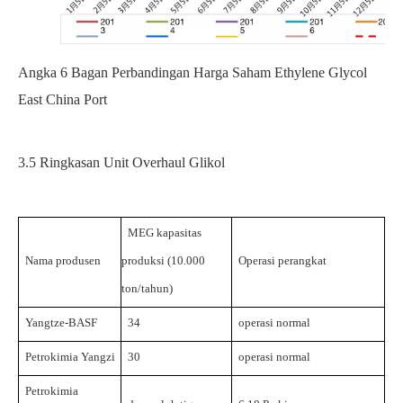
Angka
6
Bagan Perbandingan Harga Saham Ethylene Glycol
East China Port
3.5
Ringkasan Unit Overhaul Glikol
MEG
kapasitas
Nama produsen
produksi
(10.000
Operasi perangkat
ton/tahun)
Yangtze-BASF
34
operasi normal
Petrokimia Yangzi
30
operasi normal
Petrokimia