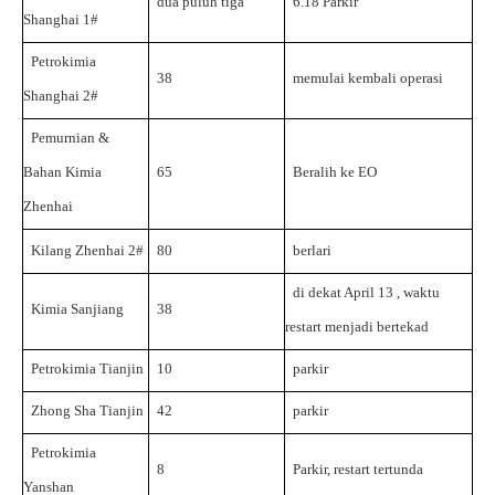
dua puluh tiga
6.18
Parkir
Shanghai
1#
Petrokimia
38
memulai kembali operasi
Shanghai
2#
Pemurnian &
Bahan Kimia
65
Beralih ke
EO
Zhenhai
Kilang Zhenhai
2#
80
berlari
di dekat
April
13
, waktu
Kimia Sanjiang
38
restart menjadi
bertekad
Petrokimia Tianjin
10
parkir
Zhong Sha Tianjin
42
parkir
Petrokimia
8
Parkir, restart tertunda
Yanshan