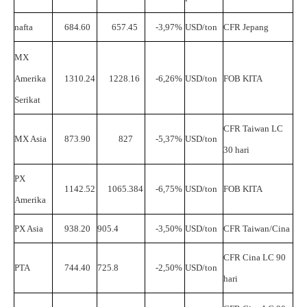
nafta
684.60
657.45
-3,97%
USD/ton
CFR
Jepang
MX
Amerika
1310.24
1228.16
-6,26%
USD/ton
FOB
KITA
Serikat
CFR
Taiwan
LC
MX
Asia
873.90
827
-5,37%
USD/ton
30
hari
PX
1142.52
1065.384
-6,75%
USD/ton
FOB
KITA
Amerika
PX
Asia
938.20
905.4
-3,50%
USD/ton
CFR
Taiwan/Cina
CFR
Cina
LC
90
PTA
744.40
725.8
-2,50%
USD/ton
hari