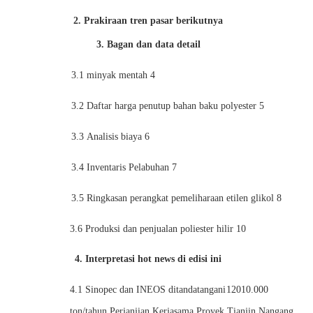
2. Prakiraan tren pasar berikutnya
3. Bagan dan data detail
3.1
minyak mentah
4
3.2
Daftar harga penutup bahan baku polyester
5
3.3
Analisis biaya
6
3.4
Inventaris Pelabuhan
7
3.5
Ringkasan perangkat pemeliharaan etilen glikol
8
3.6
Produksi dan penjualan poliester hilir
10
4. Interpretasi hot news di edisi ini
4.1
Sinopec
dan INEOS ditandatangani
120
10.000
ton/tahun Perjanjian Kerjasama Proyek Tianjin Nangang