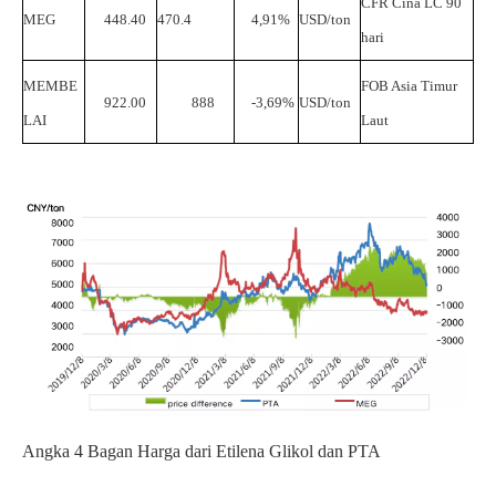
CFR
Cina
LC
90
MEG
448.40
470.4
4,91%
USD/ton
hari
MEMBE
FOB
Asia Timur
922.00
888
-3,69%
USD/ton
LAI
Laut
Angka
4
Bagan Harga dari
Etilena Glikol dan
PTA