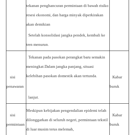
tekanan penghancuran permintaan di bawah risiko
resesi ekonomi, dan harga minyak diperkirakan
akan demikian
Setelah konsolidasi jangka pendek, kembali ke
tren menurun.
Tekanan pada pasokan perangkat baru semakin
meningkat.Dalam jangka panjang, situasi
kelebihan pasokan domestik akan tertunda.
sisi
Kabar
penawaran
buruk
lanjut.
Meskipun kebijakan pengendalian epidemi telah
sisi
Kabar
dilonggarkan di seluruh negeri, permintaan tekstil
permintaan
buruk
di luar musim terus melemah,