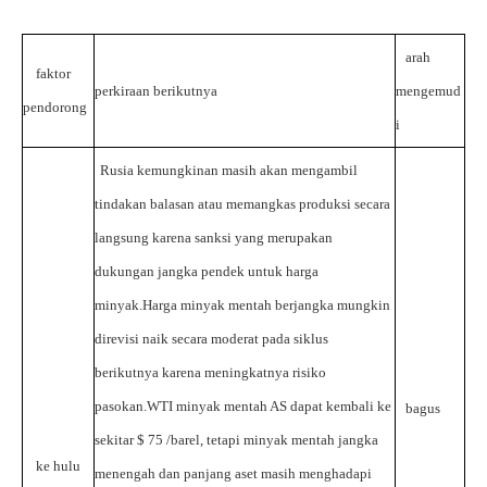
arah
faktor
perkiraan berikutnya
mengemud
pendorong
i
Rusia kemungkinan masih akan mengambil
tindakan balasan atau memangkas produksi secara
langsung karena sanksi yang merupakan
dukungan jangka pendek untuk harga
minyak.Harga minyak mentah berjangka mungkin
direvisi naik secara moderat pada siklus
berikutnya karena meningkatnya risiko
pasokan.WTI minyak mentah AS dapat kembali
ke
bagus
sekitar $
75
/barel, tetapi minyak mentah jangka
ke hulu
menengah dan panjang
aset masih menghadapi