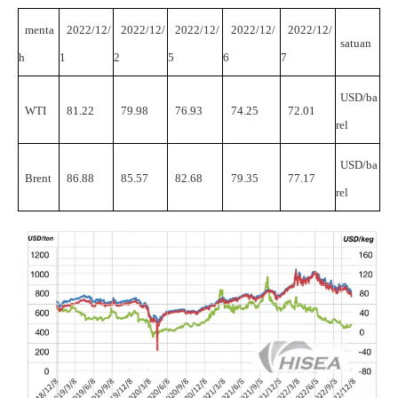
menta
2022/12/
2022/12/
2022/12/
2022/12/
2022/12/
satuan
h
1
2
5
6
7
USD/ba
WTI
81.22
79.98
76.93
74.25
72.01
rel
USD/ba
Brent
86.88
85.57
82.68
79.35
77.17
rel