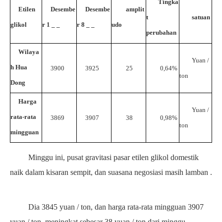
Tingka
Etilen
Desembe
Desembe
amplit
t
satuan
glikol
r
1
_
_
r
8
_
_
udo
perubahan
Wilaya
Yuan /
h Hua
3900
3925
25
0,64%
ton
Dong
Harga
Yuan /
rata-rata
3869
3907
38
0,98%
ton
mingguan
Minggu ini, pusat gravitasi pasar etilen glikol domestik
naik dalam kisaran sempit, dan suasana negosiasi masih
lamban
.
Dia
3845
yuan / ton, dan harga rata-rata mingguan
3907
yuan / ton, meningkat sebesar
38
yuan / ton dari minggu