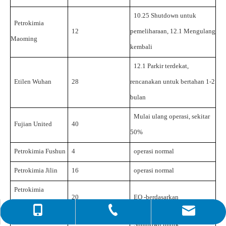
10.25
Shutdown untuk
Petrokimia
12
pemeliharaan,
12.1
Mengulang
Maoming
kembali
12.1
Parkir terdekat,
Etilen Wuhan
28
rencanakan untuk bertahan
1-2
bulan
Mulai ulang operasi,
sekitar
Fujian United
40
50%
Petrokimia Fushun
4
operasi normal
Petrokimia Jilin
16
operasi normal
Petrokimia
20
EO
-berdasarkan
Liaoyang
0086-4008266163-82717
info@hiseachem.com
0086-532-85708217
Shutdown untuk