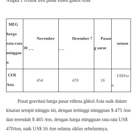
Angka
1
Grafik tren pasar etilen glikol Asia
MEG
harga
November
Desember
7
Pasan
rata-rata
satuan
30
_
_
_
_
g surut
minggua
n
CFR
USD/to
454
470
16
Asia
n
Pusat gravitasi harga pasar etilena glikol Asia naik dalam
kisaran sempit minggu ini, dengan tertinggi mingguan $
475
/ton
dan terendah
$
465 /
ton, dengan harga mingguan rata-rata US$
470/ton, naik US$
16
/ton
selama siklus sebelumnya.