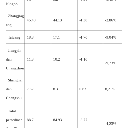
Ningbo
Zhangjiag
45.43
44.13
-1.30
-2,86%
ang
Taicang
18.8
17.1
-1.70
-9,04%
Jiangyin
dan
11.3
10.2
-1.10
-9,73%
Changzhou
Shanghai
dan
7.67
8.3
0.63
8,21%
Changshu
Total
persediaan
88.7
84.93
-3.77
-4,25%