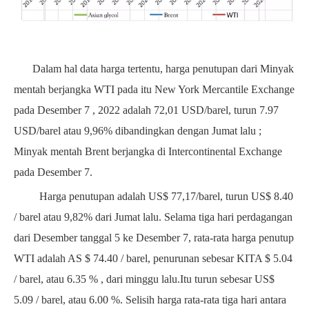
Dalam hal data harga tertentu,
harga penutupan dari
Minyak
mentah berjangka WTI
pada
itu
New York Mercantile Exchange
pada
Desember
7 ,
2022
adalah 72,01
USD/barel, turun
7.97
USD/barel atau
9,96%
dibandingkan dengan Jumat lalu ;
Minyak mentah Brent berjangka di Intercontinental Exchange
pada
Desember
7.
Harga penutupan adalah US$
77,17/barel, turun US$
8.40
/ barel atau
9,82%
dari Jumat lalu.
Selama tiga hari perdagangan
dari
Desember
tanggal 5
ke
Desember
7, rata-rata
harga penutup
WTI adalah AS
$
74.40
/ barel, penurunan sebesar
KITA
$
5.04
/ barel, atau
6.35
%
, dari minggu lalu.Itu turun sebesar US$
5.09
/ barel, atau
6.00
%.
Selisih harga rata-rata tiga hari
antara