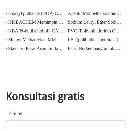
Dioctyl phthalate (DOP) CAS NO.:117-81-7
Apa itu Monoethanolamine (MEA)?
HISEACHEM Memimpin Jalan: Kesuksesan Terbaru dalam Mengekspor Asam Asetat, Asam Oksalat, Asam Sulfat, Asam Nitrat, Soda Caustic, Alkali Cair, dan Sodium Metabisulfite dari Tiongkok
Sodium Lauryl Ether Sodium Lauryl Ether Sulphate(sles70%/aes 70%) CAS NO.: 68585-34-2sles70%/aes 70%) CAS NO.: 68585-34-2
NBA(N-butil alkohol), CAS NO.:71-36-3, Pengetahuan industri
PVC (Polivinil klorida) CAS NO.:9002-86-2
Methyl Methacrylate MMA CAS 80-62-6 Harga Turun Berat
PBT(polibutilena tereftalat) CAS NO.26062-94-2
Skenario Pasar Asam Sulfat Terkini di Cina: Peninjauan Setahun
Pasar Berkembang untuk Ekspor Kalium Hidroksida, Natrium Hidroksida, dan Hidrogen Peroksida dari Tiongkok: Tinjauan Tahun Lalu
Konsultasi gratis
Surel
*