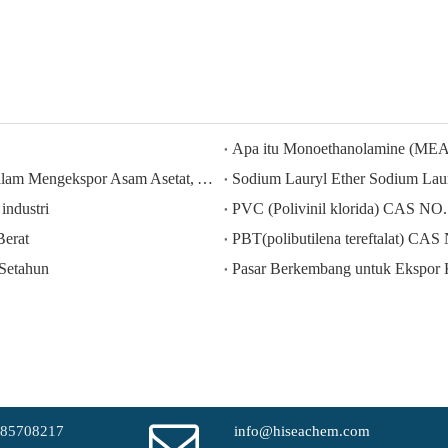
Apa itu Monoethanolamine (MEA
HISEACHEM Memimpin Jalan: Kesuksesan Terbaru dalam Mengekspor Asam Asetat, Asam Oksalat, Asam Sulfat, Asam Nitrat, Soda Caustic, Alkali Cair, dan Sodium Metabisulfite dari Tiongkok
industri
PVC (Polivinil klorida) CAS NO.
erat
PBT(polibutilena tereftalat) CA
 Setahun
-85708217
info@hiseachem.com