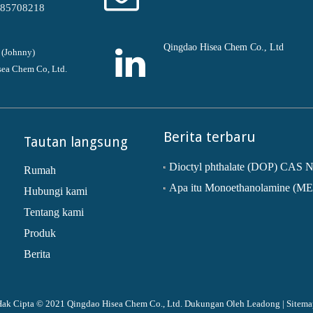
-85708218
Qingdao Hisea Chem Co., Ltd
 (Johnny)
ea Chem Co, Ltd.
Berita terbaru
Tautan langsung
Rumah
Apa itu Monoethanolamine (M
Hubungi kami
Tentang kami
Produk
Berita
Hak Cipta © 2021 Qingdao Hisea Chem Co., Ltd. Dukungan Oleh
Leadong
|
Sitema