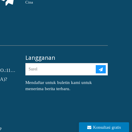
Cina
Langganan
Dioctyl phthalate (DOP) CAS NO.:117-81-7
EA)?
Mendaftar untuk buletin kami untuk
menerima berita terbaru.
Konsultasi gratis
p