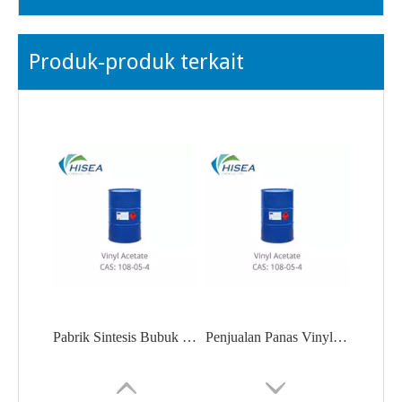
Produk-produk terkait
Pabrik Sintesis Bubuk Vinyl Asetat
Penjualan Panas Vinyl Asetat/VAC/Vam-Qingdao Hiseachem CAS 108-05-4