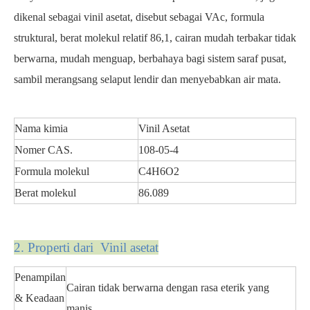
dikenal sebagai vinil asetat, disebut sebagai VAc, formula
struktural, berat molekul relatif 86,1, cairan mudah terbakar tidak
berwarna, mudah menguap, berbahaya bagi sistem saraf pusat,
sambil merangsang selaput lendir dan menyebabkan air mata.
Nama kimia
Vinil Asetat
Nomer CAS.
108-05-4
Formula molekul
C4H6O2
Berat molekul
86.089
2. Properti dari
Vinil asetat
Penampilan
Cairan tidak berwarna dengan rasa eterik yang
& Keadaan
manis