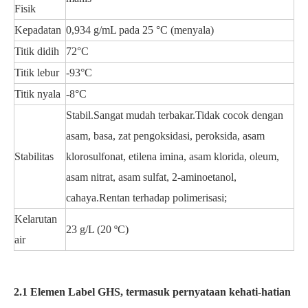
Fisik
Kepadatan
0,934 g/mL pada 25 °C (menyala)
Titik didih
72°C
Titik lebur
-93°C
Titik nyala
-8°C
Stabil.Sangat mudah terbakar.Tidak cocok dengan
asam, basa, zat pengoksidasi, peroksida, asam
Stabilitas
klorosulfonat, etilena imina, asam klorida, oleum,
asam nitrat, asam sulfat, 2-aminoetanol,
cahaya.Rentan terhadap polimerisasi;
Kelarutan
23 g/L (20 ºC)
air
2.1 Elemen Label GHS, termasuk pernyataan kehati-hatian